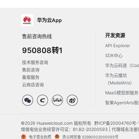
华为云App
开发资源
售前咨询热线
API Explorer
950808转1
SDK中心
技术服务咨询
华为云码道（Code
售前咨询
华为云魔坊
备案服务
（ModelArts）
云商店咨询
MaaS模型即服务
智果AgentArt
©2026 Huaweicloud.com 版权所有
黔ICP备20004760号-
增值电信业务经营许可证：B1.B2-20200593 | 代理域名
电子营业执照
贵公网安备 52990002000093号