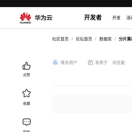
开发者
开发
活
/
/
/
社区首页
论坛首页
数据库
分片集
匿名用户
发表于
浏览量：
加
载
点赞
失
败
收藏