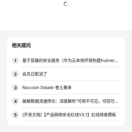
者
暂无回复
我
的
我
相关提问
博
的
我
基于容器的安全服务（华为云本地环境构建Kubnernetes 容器应用）
1
客
论
的
我
会员日取消了
2
坛
圈
的
我
Raccoon Stealer 卷土重来
3
子
直
的
我
破解数据流通悖论：深度解析“可用不可见，可控可计量”的技术密码
4
我
播
活
的
[开发文档]【产品网络安全红线V3.1】红线排查模板
5
我
动
关
的