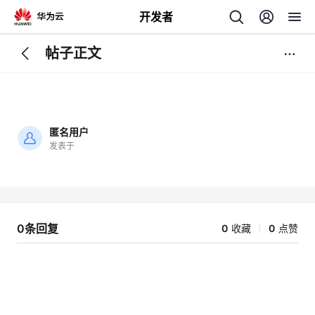
开发者
帖子正文
返
回
匿名用户
发表于
加
载
个
失
败
我
人
0条回复
0
收藏
0
点赞
的
主
开
页
发