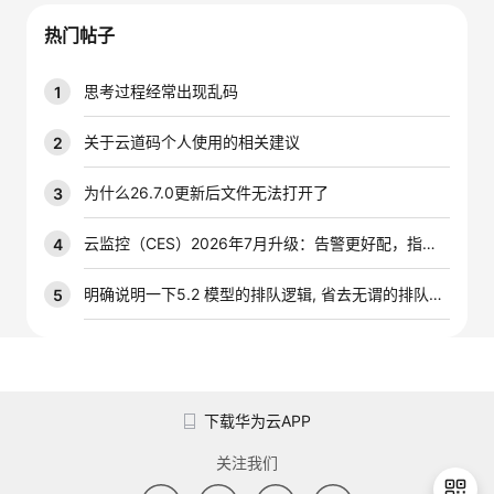
我
注
的
开
热门帖子
的
Programs
发
思考过程经常出现乱码
1
支
者
关于云道码个人使用的相关建议
2
持
学
为什么26.7.0更新后文件无法打开了
3
我
堂
云监控（CES）2026年7月升级：告警更好配，指标更好查，插件更好装
4
的
我
明确说明一下5.2 模型的排队逻辑, 省去无谓的排队时间
5
我
技
的
的
我
术
云
课
的
我
下载华为云APP
支
声
程
认
的
我
关注我们