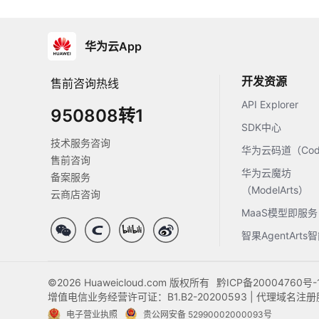
华为云App
开发资源
售前咨询热线
API Explorer
950808转1
SDK中心
技术服务咨询
华为云码道（Code
售前咨询
华为云魔坊
备案服务
（ModelArts）
云商店咨询
MaaS模型即服务
智果AgentArt
©2026 Huaweicloud.com 版权所有
黔ICP备20004760号-
增值电信业务经营许可证：B1.B2-20200593 | 代理域名
电子营业执照
贵公网安备 52990002000093号