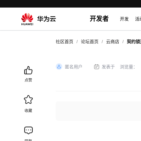
开发者
开发
活
/
/
/
社区首页
论坛首页
云商店
契约锁
优秀解
匿名用户
发表于
浏览量：
加
载
点赞
失
败
收藏