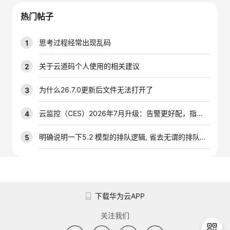
我
注
的
开
热门帖子
的
Programs
发
思考过程经常出现乱码
1
支
者
关于云道码个人使用的相关建议
2
持
学
为什么26.7.0更新后文件无法打开了
3
我
堂
云监控（CES）2026年7月升级：告警更好配，指标更好查，插件更好装
4
的
我
明确说明一下5.2 模型的排队逻辑, 省去无谓的排队时间
5
我
技
的
的
我
术
云
课
的
我
下载华为云APP
支
声
程
认
的
我
关注我们