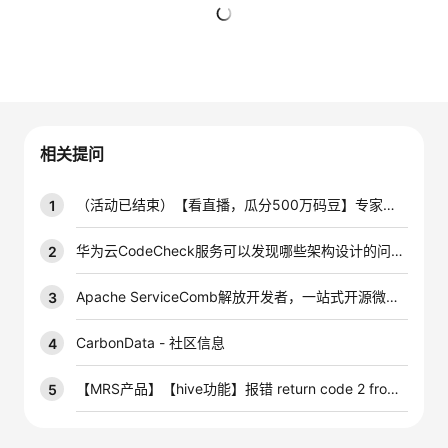
者
暂无回复
我
的
我
相关提问
博
的
我
（活动已结束）【看直播，瓜分500万码豆】专家手把手传授EMQ X 快速搭建物联网平台
1
客
论
的
我
华为云CodeCheck服务可以发现哪些架构设计的问题？
2
坛
圈
的
我
Apache ServiceComb解放开发者，一站式开源微服务解决方案。参与codelab讨论，赢3合一数据线。
3
子
直
的
我
CarbonData - 社区信息
4
我
播
活
的
【MRS产品】【hive功能】报错 return code 2 from org.apache.hadoop.hive.ql
5
我
动
关
的