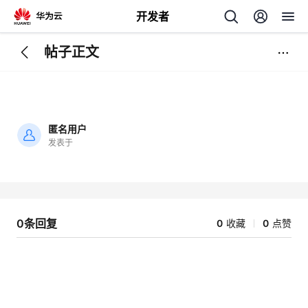
开发者
帖子正文
返
回
匿名用户
发表于
加
载
个
失
败
我
人
0条回复
0
收藏
0
点赞
的
主
开
页
发