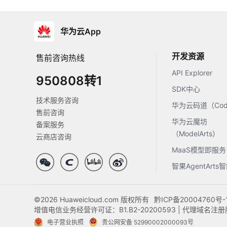
华为云App
开发资源
售前咨询热线
API Explorer
950808转1
SDK中心
技术服务咨询
华为云码道（Code
售前咨询
华为云魔坊
备案服务
（ModelArts）
云商店咨询
MaaS模型即服务
智果AgentArt
©2026 Huaweicloud.com 版权所有
黔ICP备20004760号-
增值电信业务经营许可证：B1.B2-20200593 | 代理域名
电子营业执照
贵公网安备 52990002000093号