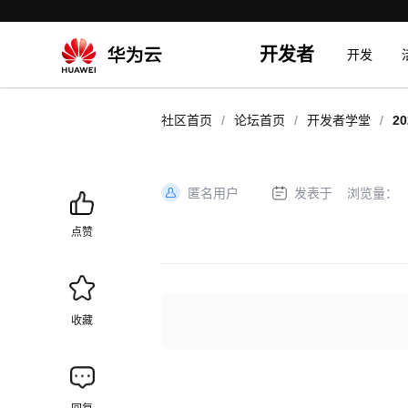
开发者
开发
/
/
/
社区首页
论坛首页
开发者学堂
20
S
匿名用户
发表于
浏览量：
加
载
点赞
失
败
收藏