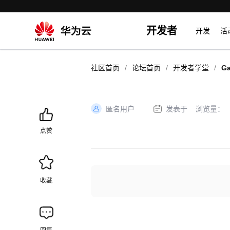
开发者
开发
活
/
/
/
社区首页
论坛首页
开发者学堂
G
集
匿名用户
发表于
浏览量：
加
载
点赞
失
败
收藏