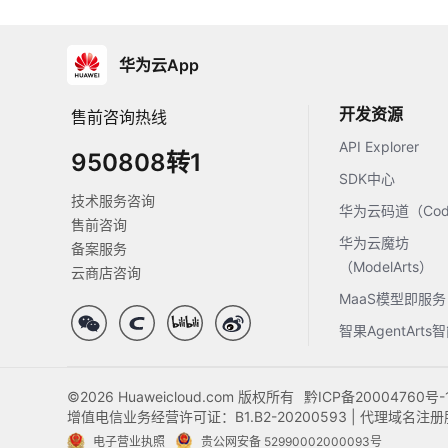
华为云App
开发资源
售前咨询热线
API Explorer
950808转1
SDK中心
技术服务咨询
华为云码道（Code
售前咨询
华为云魔坊
备案服务
（ModelArts）
云商店咨询
MaaS模型即服务
智果AgentArt
©2026 Huaweicloud.com 版权所有
黔ICP备20004760号-
增值电信业务经营许可证：B1.B2-20200593 | 代理域名
电子营业执照
贵公网安备 52990002000093号