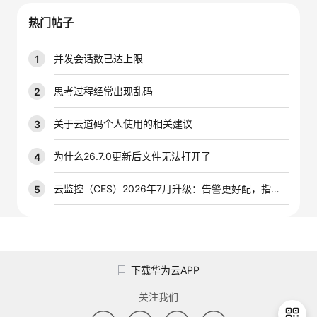
我
注
的
开
热门帖子
的
Programs
发
并发会话数已达上限
1
支
者
思考过程经常出现乱码
2
持
学
关于云道码个人使用的相关建议
3
我
堂
为什么26.7.0更新后文件无法打开了
4
的
我
云监控（CES）2026年7月升级：告警更好配，指标更好查，插件更好装
5
我
技
的
的
我
术
云
课
的
我
下载华为云APP
支
声
程
认
的
我
关注我们