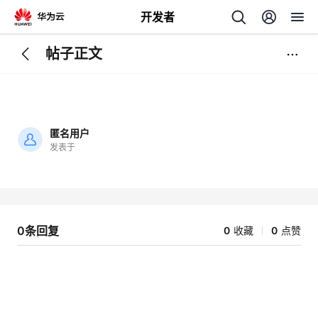
开发者
帖子正文
返
回
匿名用户
发表于
加
载
个
失
败
我
人
0条回复
0
收藏
0
点赞
的
主
开
页
发