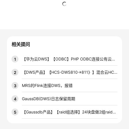
者
暂无回复
我
的
我
相关提问
博
的
我
【华为云DWS】【ODBC】PHP ODBC连接公有云上的DWS数据库怎么操作啊
1
客
论
的
我
【DWS产品】【HCS-DWS810→811》】混合云HCS8.1.1环境DWS从810升级至811后，管控面报错
2
坛
圈
的
我
MRS的Flink连接DWS，报错
3
子
直
的
我
GaussDB(DWS)日志保留周期
4
我
播
活
的
【Gaussdb产品】【raid组选择】24块盘做2组raid5和做4组raid5哪种效率高
5
我
动
关
的