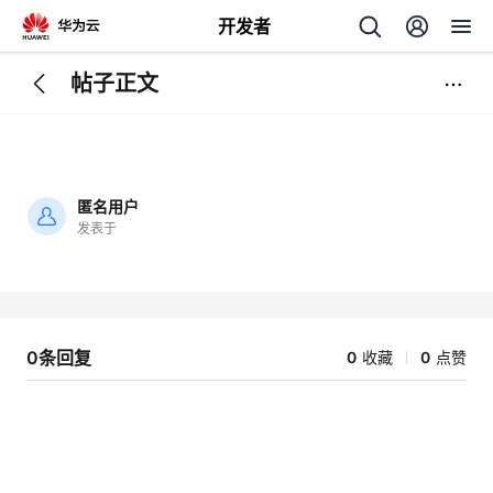
开发者
帖子正文
返
回
匿名用户
发表于
加
载
个
失
败
我
人
0条回复
0
收藏
0
点赞
的
主
开
页
发