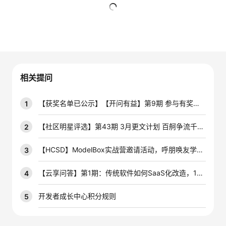
者
暂无回复
我
的
我
相关提问
博
的
我
【获奖名单已公示】【开问有益】第9期 参与有奖技术问答活动，赢云宝盲盒手办~
1
客
论
的
我
【社区明星评选】第43期 3月更文计划 百舸争流千帆竞，积极创作赢开发者定制周边好礼！
2
坛
圈
的
我
【HCSD】ModelBox实战营邀请活动，呼朋唤友学AIoT
3
子
直
的
我
【云享问答】第1期：传统软件如何SaaS化改造，10个问答带你掌握最优解！
4
我
播
活
的
开发者成长中心积分规则
5
我
动
关
的