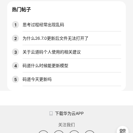
我
注
的
开
热门帖子
的
Programs
发
思考过程经常出现乱码
1
支
者
为什么26.7.0更新后文件无法打开了
2
持
学
关于云道码个人使用的相关建议
3
我
堂
码道什么时候能更新模型
4
的
我
码道今天更新吗
5
我
技
的
的
我
术
云
课
的
我
下载华为云APP
支
声
程
认
的
我
关注我们