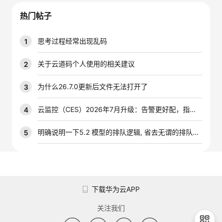
议
注
验
收
热门帖子
藏
思考过程经常出现乱码
1
关于云道码个人使用的相关建议
2
为什么26.7.0更新后文件无法打开了
3
云监控（CES）2026年7月升级：告警更好配，指标更好查，插件更好装
4
明确说明一下5.2 模型的排队逻辑, 省去无谓的排队时间
5
下载华为云APP
关注我们