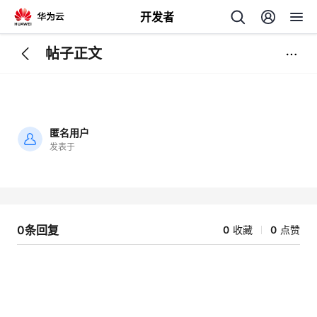
开发者
帖子正文
返
回
匿名用户
发表于
加
载
个
失
败
我
人
0条回复
0
收藏
0
点赞
我
的
主
我
的
开
页
我
的
开
发