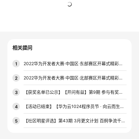
的
Programs
发
者
暂无回复
支
者
我
持
学
的
我
相关提问
我
堂
博
的
我
2022华为开发者大赛·中国区·东部赛区开幕式精彩集锦
1
的
我
客
论
的
我
我
2022华为开发者大赛·中国区·北部赛区开幕式精彩集锦
2
技
的
坛
圈
的
我
的
我
【获奖名单已公示】【开问有益】第9期 参与有奖技术问答活动，赢云宝盲盒手办~
3
术
云
子
直
的
我
课
的
我
【活动已结束】【华为云1024程序员节 · 向云而生】斗图大赛，拼脑洞，得奖品！
4
支
声
播
活
的
程
认
的
我
【社区明星评选】第43期 3月更文计划 百舸争流千帆竞，积极创作赢开发者定制周边好礼！
5
持
建
动
关
证
实
的