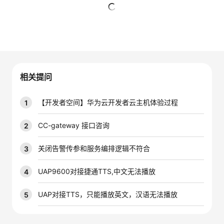
的
Programs
发
者
暂无回复
支
者
我
持
学
的
我
相关提问
我
堂
博
的
我
【开发者空间】华为云开发者云主机体验过程
1
的
我
客
论
的
我
我
CC-gateway 接口咨询
2
技
的
坛
圈
的
我
的
我
关闭告警传参和服务编排逻辑不符合
3
术
云
子
直
的
我
课
的
我
UAP9600对接捷通TTS,中文无法播放
4
支
声
播
活
的
程
认
的
我
UAP对接TTS，只能播放英文，汉语无法播放
5
持
建
动
关
证
实
的