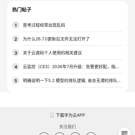
议
注
验
收
热门帖子
藏
思考过程经常出现乱码
1
为什么26.7.0更新后文件无法打开了
2
关于云道码个人使用的相关建议
3
云监控（CES）2026年7月升级：告警更好配，指标更好查，插件更好装
4
明确说明一下5.2 模型的排队逻辑, 省去无谓的排队时间
5
下载华为云APP
关注我们