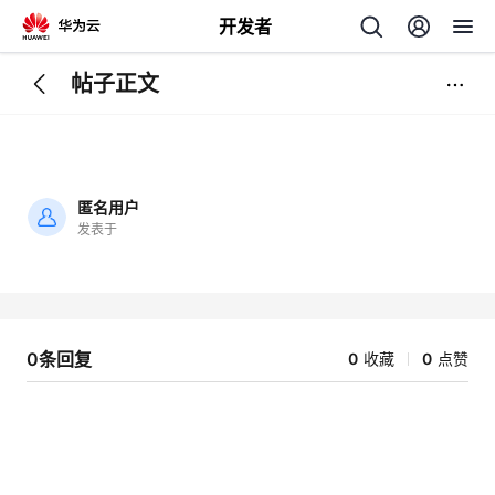
开发者
帖子正文
返
回
匿名用户
发表于
加
载
个
失
败
我
人
0条回复
0
收藏
0
点赞
我
的
主
我
的
开
页
我
的
开
发