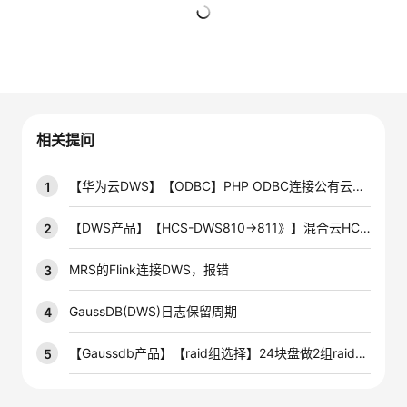
的
Programs
发
者
暂无回复
支
者
我
持
学
的
我
相关提问
我
堂
博
的
我
【华为云DWS】【ODBC】PHP ODBC连接公有云上的DWS数据库怎么操作啊
1
的
我
客
论
的
我
我
【DWS产品】【HCS-DWS810→811》】混合云HCS8.1.1环境DWS从810升级至811后，管控面报错
2
技
的
坛
圈
的
我
的
我
MRS的Flink连接DWS，报错
3
术
云
子
直
的
我
课
的
我
GaussDB(DWS)日志保留周期
4
支
声
播
活
的
程
认
的
我
【Gaussdb产品】【raid组选择】24块盘做2组raid5和做4组raid5哪种效率高
5
持
建
动
关
证
实
的