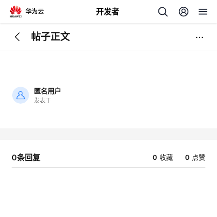
开发者
帖子正文
返
回
匿名用户
发表于
加
载
个
失
败
我
人
0条回复
0
收藏
0
点赞
我
的
主
我
的
开
页
我
的
开
发