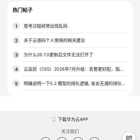
议
注
验
收
热门帖子
藏
思考过程经常出现乱码
1
关于云道码个人使用的相关建议
2
为什么26.7.0更新后文件无法打开了
3
云监控（CES）2026年7月升级：告警更好配，指标更好查，插件更好装
4
明确说明一下5.2 模型的排队逻辑, 省去无谓的排队时间
5
下载华为云APP
关注我们