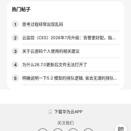
我
注
的
开
热门帖子
的
Programs
发
思考过程经常出现乱码
1
支
者
云监控（CES）2026年7月升级：告警更好配，指标更好查，插件更好装
2
持
学
关于云道码个人使用的相关建议
3
我
堂
为什么26.7.0更新后文件无法打开了
4
的
我
明确说明一下5.2 模型的排队逻辑, 省去无谓的排队时间
5
我
技
的
的
我
术
云
课
的
我
下载华为云APP
支
声
程
认
的
我
关注我们