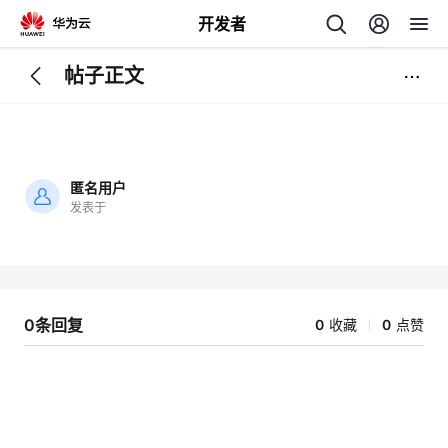
开发者
帖子正文
返
回
匿名用户
发表于
加
载
个
失
败
我
人
0条回复
0
收藏
0
点赞
的
主
开
页
发