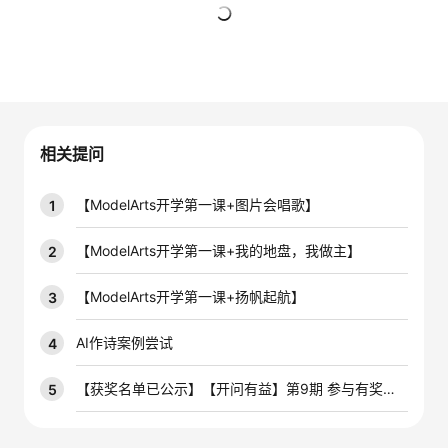
者
暂无回复
我
的
我
相关提问
博
的
我
【ModelArts开学第一课+图片会唱歌】
1
客
论
的
我
【ModelArts开学第一课+我的地盘，我做主】
2
坛
圈
的
我
【ModelArts开学第一课+扬帆起航】
3
子
直
的
我
AI作诗案例尝试
4
我
播
活
的
【获奖名单已公示】【开问有益】第9期 参与有奖技术问答活动，赢云宝盲盒手办~
5
我
动
关
的