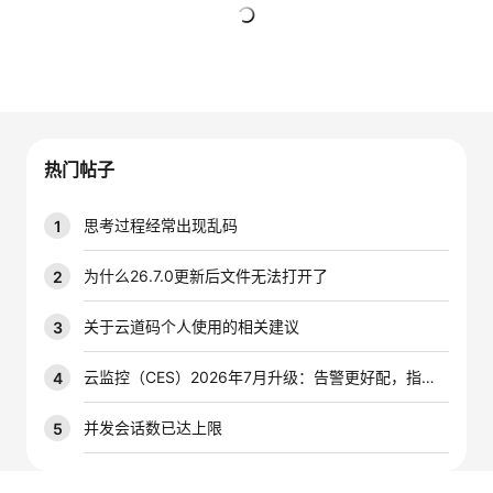
者
暂无回复
我
的
我
热门帖子
博
的
我
思考过程经常出现乱码
1
客
论
的
我
为什么26.7.0更新后文件无法打开了
2
坛
圈
的
我
关于云道码个人使用的相关建议
3
子
直
的
我
云监控（CES）2026年7月升级：告警更好配，指标更好查，插件更好装
4
我
播
活
的
并发会话数已达上限
5
我
动
关
的