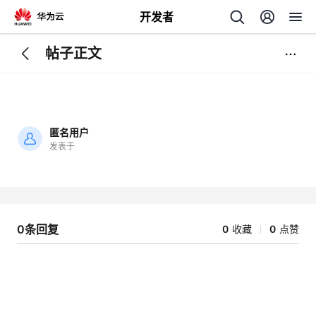
开发者
帖子正文
返
回
匿名用户
发表于
加
载
个
失
败
我
人
0条回复
0
收藏
0
点赞
的
主
开
页
发