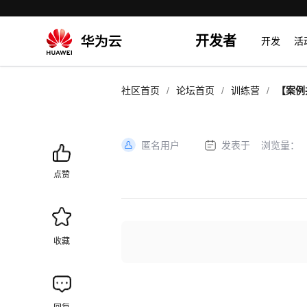
开发者
开发
活
/
/
/
社区首页
论坛首页
训练营
【案例
Vann
语言分
匿名用户
发表于
浏览量：
加
载
点赞
失
败
收藏