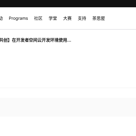
动
Programs
社区
学堂
大赛
支持
茶思屋
共创】在开发者空间云开发环境使用
a配合ollama/maas基于GaussDB的自然
析系统