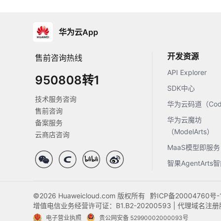
华为云App
开发资源
售前咨询热线
API Explorer
950808转1
SDK中心
技术服务咨询
华为云码道（Code
售前咨询
华为云魔坊
备案服务
（ModelArts）
云商店咨询
MaaS模型即服务
智果AgentArt
©2026 Huaweicloud.com 版权所有
黔ICP备20004760号-
增值电信业务经营许可证：B1.B2-20200593 | 代理域名
电子营业执照
贵公网安备 52990002000093号