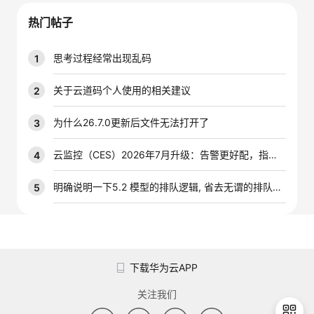
议
注
验
收
热门帖子
藏
思考过程经常出现乱码
1
关于云道码个人使用的相关建议
2
为什么26.7.0更新后文件无法打开了
3
云监控（CES）2026年7月升级：告警更好配，指标更好查，插件更好装
4
明确说明一下5.2 模型的排队逻辑, 省去无谓的排队时间
5
下载华为云APP
关注我们