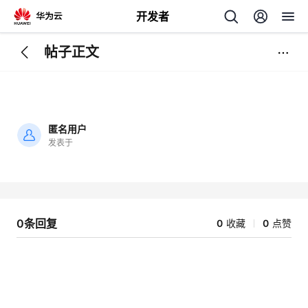
开发者
帖子正文
返
回
匿名用户
发表于
加
载
个
失
败
我
人
0条回复
0
收藏
0
点赞
我
的
主
我
的
开
页
我
的
开
发