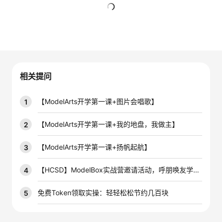
的
Programs
发
者
暂无回复
支
者
我
持
学
的
我
相关提问
我
堂
博
的
我
【ModelArts开学第一课+图片会唱歌】
1
的
我
客
论
的
我
我
【ModelArts开学第一课+我的地盘，我做主】
2
技
的
坛
圈
的
我
的
我
【ModelArts开学第一课+扬帆起航】
3
术
云
子
直
的
我
课
的
我
【HCSD】ModelBox实战营邀请活动，呼朋唤友学AIoT
4
支
声
播
活
的
程
认
的
我
免费Token领取实操：轻轻松松节约几百块
5
持
建
动
关
证
实
的