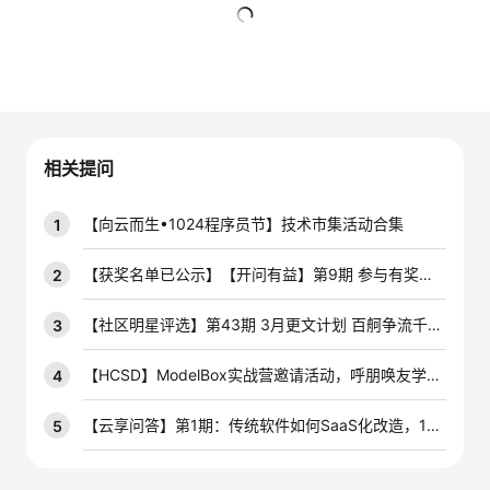
的
Programs
发
者
暂无回复
支
者
我
持
学
的
我
相关提问
我
堂
博
的
我
【向云而生•1024程序员节】技术市集活动合集
1
的
我
客
论
的
我
我
【获奖名单已公示】【开问有益】第9期 参与有奖技术问答活动，赢云宝盲盒手办~
2
技
的
坛
圈
的
我
的
我
【社区明星评选】第43期 3月更文计划 百舸争流千帆竞，积极创作赢开发者定制周边好礼！
3
术
云
子
直
的
我
课
的
我
【HCSD】ModelBox实战营邀请活动，呼朋唤友学AIoT
4
支
声
播
活
的
程
认
的
我
【云享问答】第1期：传统软件如何SaaS化改造，10个问答带你掌握最优解！
5
持
建
动
关
证
实
的