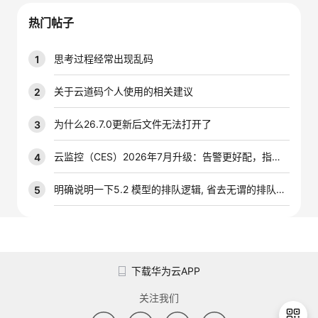
议
注
验
收
热门帖子
藏
思考过程经常出现乱码
1
关于云道码个人使用的相关建议
2
为什么26.7.0更新后文件无法打开了
3
云监控（CES）2026年7月升级：告警更好配，指标更好查，插件更好装
4
明确说明一下5.2 模型的排队逻辑, 省去无谓的排队时间
5
下载华为云APP
关注我们