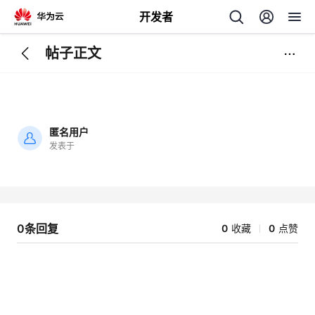
开发者
帖子正文
返
回
匿名用户
发表于
加
载
个
失
败
我
人
0条回复
0
收藏
0
点赞
我
的
主
我
的
开
页
我
的
开
发