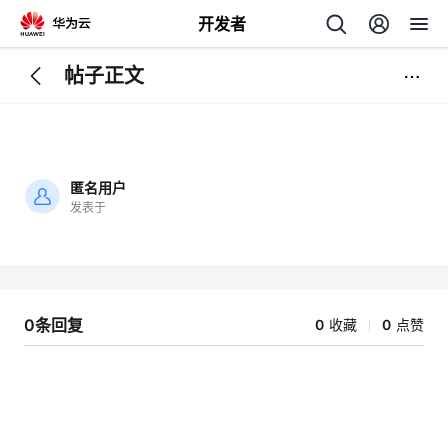
开发者
帖子正文
返
回
匿名用户
发表于
加
载
个
失
败
我
人
0条回复
0
收藏
0
点赞
的
主
开
页
发