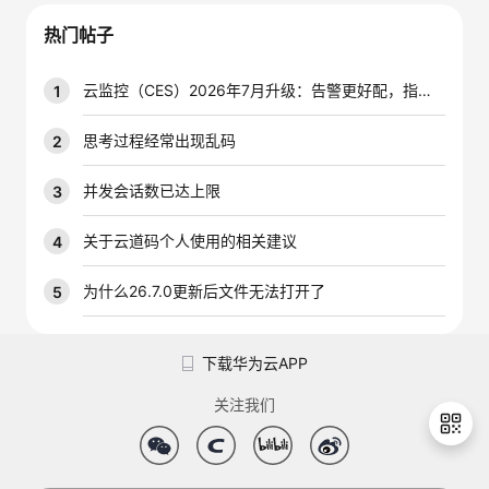
我
注
的
开
热门帖子
的
Programs
发
云监控（CES）2026年7月升级：告警更好配，指标更好查，插件更好装
1
支
者
思考过程经常出现乱码
2
持
学
并发会话数已达上限
3
我
堂
关于云道码个人使用的相关建议
4
的
我
为什么26.7.0更新后文件无法打开了
5
我
技
的
的
我
下载华为云APP
术
云
课
的
我
关注我们
支
声
程
认
的
我