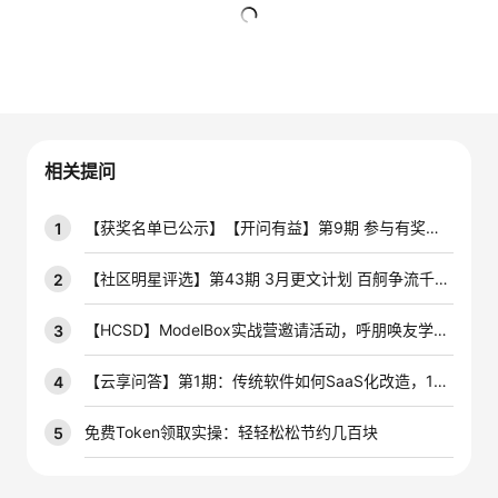
者
暂无回复
我
的
我
相关提问
博
的
我
【获奖名单已公示】【开问有益】第9期 参与有奖技术问答活动，赢云宝盲盒手办~
1
客
论
的
我
【社区明星评选】第43期 3月更文计划 百舸争流千帆竞，积极创作赢开发者定制周边好礼！
2
坛
圈
的
我
【HCSD】ModelBox实战营邀请活动，呼朋唤友学AIoT
3
子
直
的
我
【云享问答】第1期：传统软件如何SaaS化改造，10个问答带你掌握最优解！
4
我
播
活
的
免费Token领取实操：轻轻松松节约几百块
5
我
动
关
的