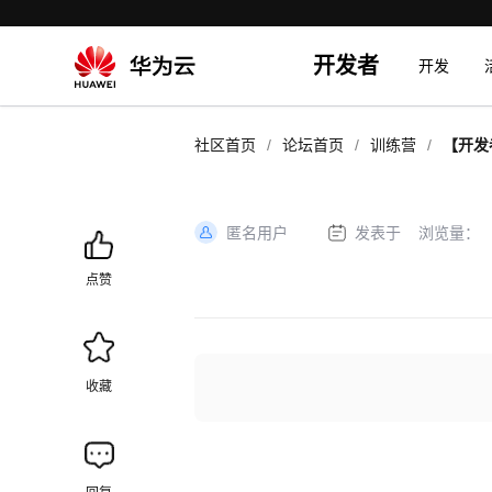
开发者
开发
/
/
/
社区首页
论坛首页
训练营
【开发
开发初
匿名用户
发表于
浏览量：
加
载
点赞
失
败
收藏