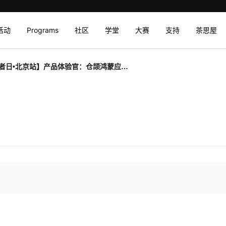
活动
Programs
社区
学堂
大赛
支持
茶思屋
者日•北京站】产品体验官：仓颉鸿蒙应用
体验