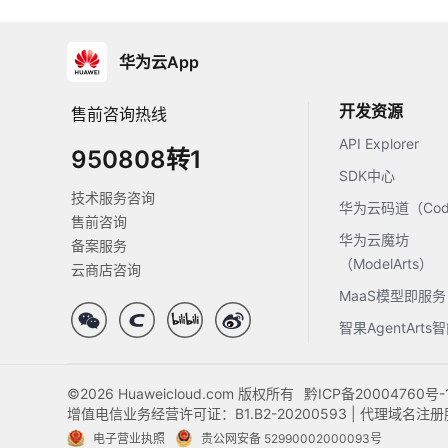
华为云App
开发资源
售前咨询热线
API Explorer
950808转1
SDK中心
技术服务咨询
华为云码道（Code
售前咨询
华为云魔坊
备案服务
（ModelArts）
云商店咨询
MaaS模型即服务
智果AgentArt
©2026 Huaweicloud.com 版权所有
黔ICP备20004760号-
增值电信业务经营许可证：B1.B2-20200593 | 代理域名
电子营业执照
贵公网安备 52990002000093号