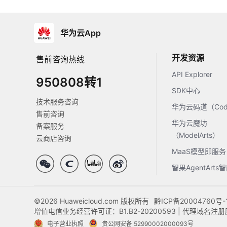
华为云App
开发资源
售前咨询热线
API Explorer
950808转1
SDK中心
技术服务咨询
华为云码道（Code
售前咨询
华为云魔坊
备案服务
（ModelArts）
云商店咨询
MaaS模型即服务
智果AgentArt
©2026 Huaweicloud.com 版权所有
黔ICP备20004760号-
增值电信业务经营许可证：B1.B2-20200593 | 代理域名
电子营业执照
贵公网安备 52990002000093号