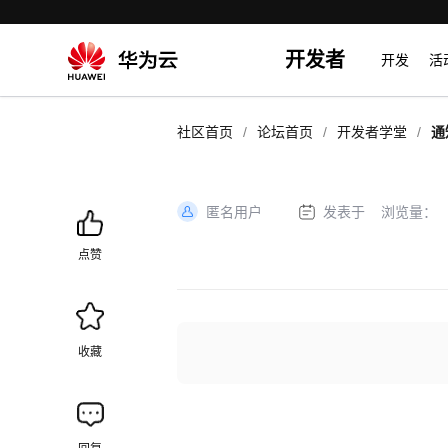
开发者
开发
活
/
/
/
社区首页
论坛首页
开发者学堂
通
20
暂
匿名用户
发表于
浏览量：
加
载
点赞
失
败
收藏