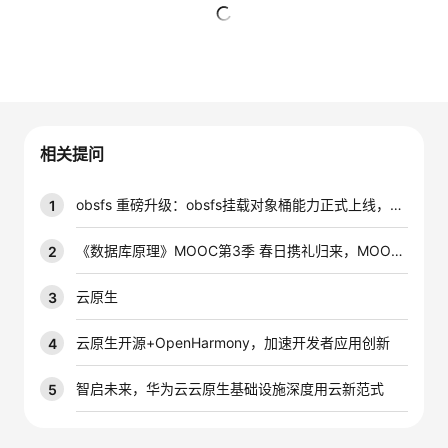
的
Programs
发
者
暂无回复
支
者
我
持
学
的
我
相关提问
我
堂
博
的
我
obsfs 重磅升级：obsfs挂载对象桶能力正式上线，本地访问更自由
1
的
我
客
论
的
我
我
《数据库原理》MOOC第3季 春日携礼归来，MOOC免费学， 分享得更多！
2
技
的
坛
圈
的
我
的
我
云原生
3
术
云
子
直
的
我
课
的
我
云原生开源+OpenHarmony，加速开发者应用创新
4
支
声
播
活
的
程
认
的
我
智启未来，华为云云原生基础设施深度用云新范式
5
持
建
动
关
证
实
的