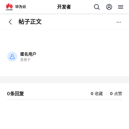
开发者
帖子正文
返
回
匿名用户
发表于
加
载
个
失
败
我
人
0条回复
0
收藏
0
点赞
我
的
主
我
的
开
页
我
的
开
发