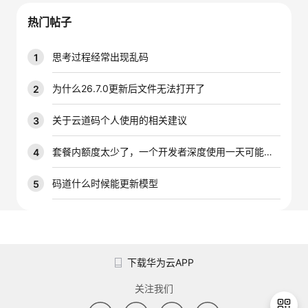
议
注
验
收
热门帖子
藏
思考过程经常出现乱码
1
为什么26.7.0更新后文件无法打开了
2
关于云道码个人使用的相关建议
3
套餐内额度太少了，一个开发者深度使用一天可能就是大几千万的tokens，能不能增加一下套餐内的配额
4
码道什么时候能更新模型
5
下载华为云APP
关注我们