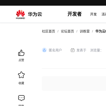
开发者
开发
活
/
/
/
社区首页
论坛首页
训练营
华为云M
一站式
匿名用户
发表于
浏览量：
加
载
点赞
失
败
收藏