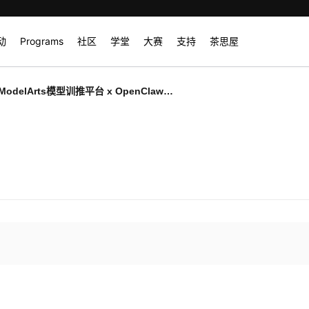
动
Programs
社区
学堂
大赛
支持
茶思屋
odelArts模型训推平台 x OpenClaw：
训推，打造7*24小时远程AI助手