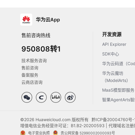
华为云App
开发资源
售前咨询热线
API Explorer
950808转1
SDK中心
技术服务咨询
华为云码道（Code
售前咨询
华为云魔坊
备案服务
（ModelArts）
云商店咨询
MaaS模型即服务
智果AgentArt
©2026 Huaweicloud.com 版权所有
黔ICP备20004760号-
增值电信业务经营许可证：B1.B2-20200593 | 代理域名
电子营业执照
贵公网安备 52990002000093号