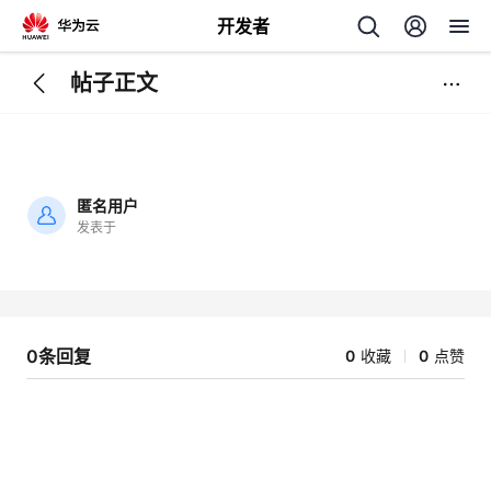
开发者
帖子正文
返
回
匿名用户
发表于
加
载
个
失
败
我
人
0条回复
0
收藏
0
点赞
的
主
开
页
发