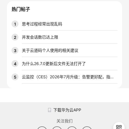
我
注
的
开
热门帖子
的
Programs
发
思考过程经常出现乱码
1
支
者
并发会话数已达上限
2
持
学
关于云道码个人使用的相关建议
3
我
堂
为什么26.7.0更新后文件无法打开了
4
的
我
云监控（CES）2026年7月升级：告警更好配，指标更好查，插件更好装
5
我
技
的
的
我
术
云
课
的
我
下载华为云APP
支
声
程
认
的
我
关注我们