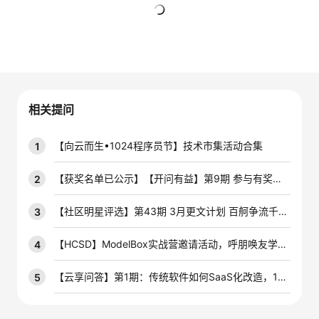
者
暂无回复
我
的
我
相关提问
博
的
我
【向云而生•1024程序员节】技术市集活动合集
1
客
论
的
我
【获奖名单已公示】【开问有益】第9期 参与有奖技术问答活动，赢云宝盲盒手办~
2
坛
圈
的
我
【社区明星评选】第43期 3月更文计划 百舸争流千帆竞，积极创作赢开发者定制周边好礼！
3
子
直
的
我
【HCSD】ModelBox实战营邀请活动，呼朋唤友学AIoT
4
我
播
活
的
【云享问答】第1期：传统软件如何SaaS化改造，10个问答带你掌握最优解！
5
我
动
关
的