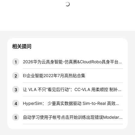
的
Programs
发
者
暂无回复
支
者
我
持
学
的
我
相关提问
我
堂
博
的
我
2026华为云具身智能-仿真赛&CloudRobo具身平台答题指导
1
的
我
客
论
的
我
我
EI企业智能2022年7月高热贴合集
2
技
的
坛
圈
的
我
的
我
让 VLA 不只“看见后行动”：CC-VLA 用柔顺控 制补上接触丰富操作的关键一环
3
术
云
子
直
的
我
课
的
我
HyperSim： 少量真实数据驱动 Sim-to-Real 高效迁移
4
支
声
播
活
的
程
认
的
我
自动学习使用子帐号点击开始训练出现错误Modelarts.0010
5
持
建
动
关
证
实
的