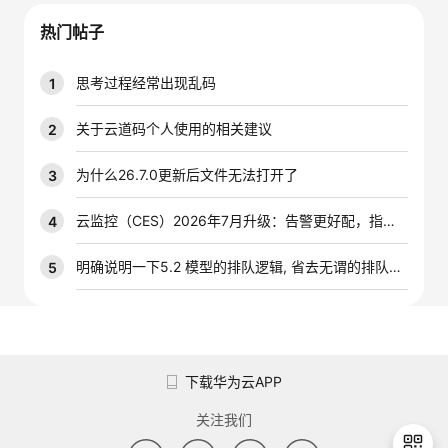
议
注
验
收
热门帖子
藏
思考过程经常出现乱码
1
关于云道码个人使用的相关建议
2
为什么26.7.0更新后文件无法打开了
3
云监控（CES）2026年7月升级：告警更好配，指标更好查，插件更好装
4
明确说明一下5.2 模型的排队逻辑, 省去无谓的排队时间
5
下载华为云APP
关注我们