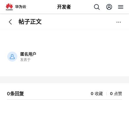
开发者
帖子正文
返
回
匿名用户
发表于
加
载
个
失
败
我
人
0条回复
0
收藏
0
点赞
我
的
主
我
的
开
页
我
的
开
发