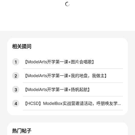
者
暂无回复
我
的
我
相关提问
博
的
我
【ModelArts开学第一课+图片会唱歌】
1
客
论
的
我
【ModelArts开学第一课+我的地盘，我做主】
2
坛
圈
的
我
【ModelArts开学第一课+扬帆起航】
3
子
直
的
我
【HCSD】ModelBox实战营邀请活动，呼朋唤友学AIoT
4
我
播
活
的
我
动
关
的
热门帖子