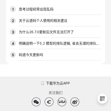
我
注
的
开
思考过程经常出现乱码
1
的
Programs
发
关于云道码个人使用的相关建议
2
支
者
为什么26.7.0更新后文件无法打开了
3
持
学
明确说明一下5.2 模型的排队逻辑, 省去无谓的排队时间
4
我
堂
码道今天更新吗
5
的
我
我
技
的
的
我
下载华为云APP
术
云
课
的
我
关注我们
支
声
程
认
的
我