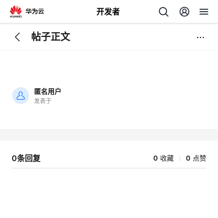
开发者
帖子正文
返
回
匿名用户
发表于
加
载
个
失
败
我
人
0条回复
0
收藏
0
点赞
的
主
开
页
发