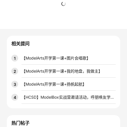
者
暂无回复
我
的
我
相关提问
博
的
我
【ModelArts开学第一课+图片会唱歌】
1
客
论
的
我
【ModelArts开学第一课+我的地盘，我做主】
2
坛
圈
的
我
【ModelArts开学第一课+扬帆起航】
3
子
直
的
我
【HCSD】ModelBox实战营邀请活动，呼朋唤友学AIoT
4
我
播
活
的
我
动
关
的
热门帖子