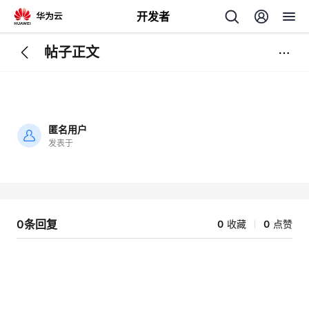
开发者
帖子正文
返
回
匿名用户
发表于
加
载
个
失
败
我
人
0条回复
0
收藏
0
点赞
的
主
开
页
发