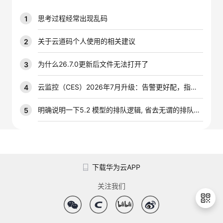
我
注
的
开
思考过程经常出现乱码
1
的
Programs
发
关于云道码个人使用的相关建议
2
支
者
为什么26.7.0更新后文件无法打开了
3
持
学
云监控（CES）2026年7月升级：告警更好配，指标更好查，插件更好装
4
我
堂
明确说明一下5.2 模型的排队逻辑, 省去无谓的排队时间
5
的
我
我
技
的
的
我
下载华为云APP
术
云
课
的
我
关注我们
支
声
程
认
的
我