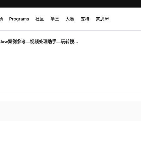
动
Programs
社区
学堂
大赛
支持
茶思屋
nClaw案例参考—视频处理助手—玩转视频
与格式处理