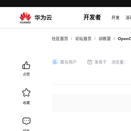
开发者
开发
活
/
/
/
社区首页
论坛首页
训练营
Ope
帧提取
匿名用户
发表于
浏览量：
加
载
点赞
失
败
收藏