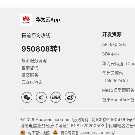
华为云App
开发资源
售前咨询热线
API Explorer
950808转1
SDK中心
技术服务咨询
华为云码道（Code
售前咨询
华为云魔坊
备案服务
（ModelArts）
云商店咨询
MaaS模型即服务
智果AgentArt
©2026 Huaweicloud.com 版权所有
黔ICP备20004760号-
增值电信业务经营许可证：B1.B2-20200593 | 代理域名
电子营业执照
贵公网安备 52990002000093号