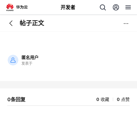
开发者
帖子正文
返
回
匿名用户
发表于
加
载
个
失
败
我
人
0条回复
0
收藏
0
点赞
的
主
开
页
发