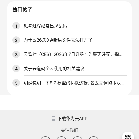
我
注
的
开
热门帖子
的
Programs
发
思考过程经常出现乱码
1
支
者
为什么26.7.0更新后文件无法打开了
2
持
学
云监控（CES）2026年7月升级：告警更好配，指标更好查，插件更好装
3
我
堂
关于云道码个人使用的相关建议
4
的
我
明确说明一下5.2 模型的排队逻辑, 省去无谓的排队时间
5
我
技
的
的
我
术
云
课
的
我
下载华为云APP
支
声
程
认
的
我
关注我们