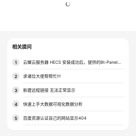
者
暂无回复
我
的
我
相关提问
博
的
我
云耀云服务器 HECS 安装成功后，提供的Bt-Panel无法访问
1
客
论
的
我
求诸位大佬帮帮忙!!!
2
坛
圈
的
我
新建远程链接 无法正常显示
3
子
直
的
我
快速上手大数据可视化数据分析
4
我
播
活
的
百度资源认证自己的网站显示404
5
我
动
关
的