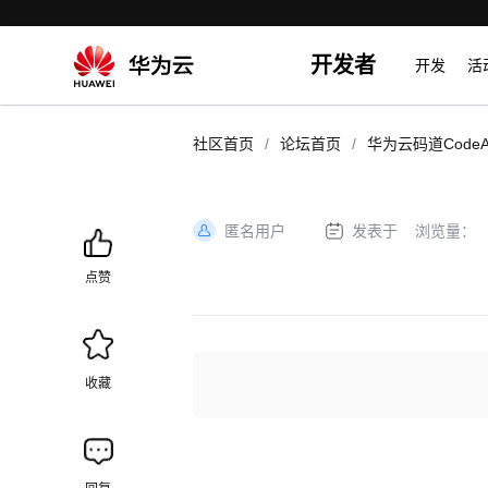
开发者
开发
活
/
/
社区首页
论坛首页
华为云码道CodeA
匿名用户
发表于
浏览量：
加
载
点赞
失
败
收藏