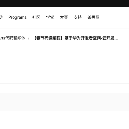
动
Programs
社区
学堂
大赛
支持
茶思屋
/
rts代码智能体
【春节码道编程】基于华为开发者空间-云开发环
境（容器）使用VS Code版CodeArts开发一个
马年烟花秀程序