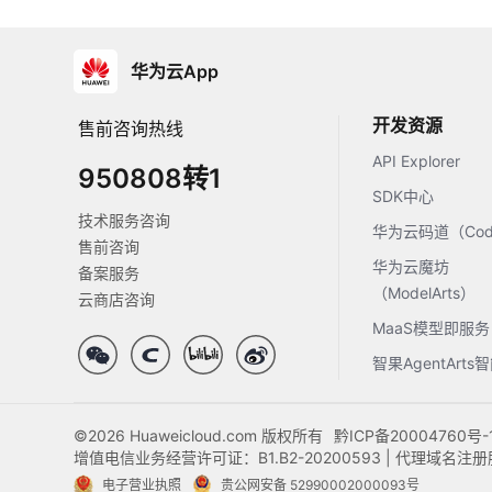
华为云App
开发资源
售前咨询热线
API Explorer
950808转1
SDK中心
技术服务咨询
华为云码道（Code
售前咨询
华为云魔坊
备案服务
（ModelArts）
云商店咨询
MaaS模型即服务
智果AgentArt
©2026 Huaweicloud.com 版权所有
黔ICP备20004760号-
增值电信业务经营许可证：B1.B2-20200593 | 代理域名
电子营业执照
贵公网安备 52990002000093号