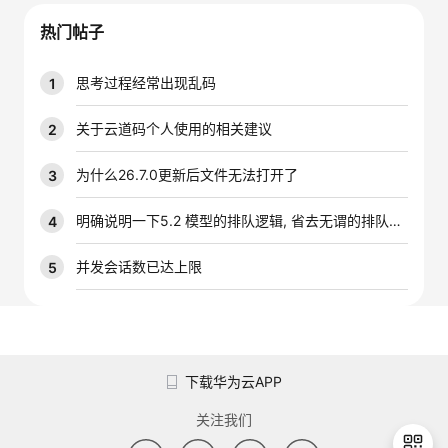
我
注
的
开
热门帖子
的
Programs
发
思考过程经常出现乱码
1
支
者
关于云道码个人使用的相关建议
2
持
学
为什么26.7.0更新后文件无法打开了
3
我
堂
明确说明一下5.2 模型的排队逻辑, 省去无谓的排队时间
4
的
我
并发会话数已达上限
5
我
技
的
的
我
术
云
课
的
我
下载华为云APP
支
声
程
认
的
我
关注我们