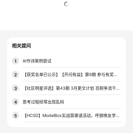
者
暂无回复
我
的
我
相关提问
博
的
我
AI作诗案例尝试
1
客
论
的
我
【获奖名单已公示】【开问有益】第9期 参与有奖技术问答活动，赢云宝盲盒手办~
2
坛
圈
的
我
【社区明星评选】第43期 3月更文计划 百舸争流千帆竞，积极创作赢开发者定制周边好礼！
3
子
直
的
我
思考过程经常出现乱码
4
我
播
活
的
【HCSD】ModelBox实战营邀请活动，呼朋唤友学AIoT
5
我
动
关
的