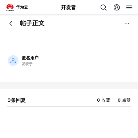
开发者
帖子正文
返
回
匿名用户
发表于
加
载
个
失
败
我
人
0条回复
0
收藏
0
点赞
的
主
开
页
发