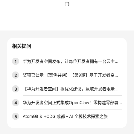
者
暂无回复
我
的
我
相关提问
博
的
我
华为开发者空间发布，让每位开发者拥有一台云主机，在华为根生态上创新
1
客
论
的
我
奖项已公示 【案例共创】【第9期】基于开发者空间-云开发环境（容器）+ CodeArts代码智能体完成应用开发/调试实践
2
坛
圈
的
我
【华为开发者空间】提优化建议，赢取开发者限量好礼
3
子
直
的
我
华为开发者空间正式集成OpenClaw！零构建零部署效率拉满~
4
我
播
活
的
AtomGit & HCDG 成都 - AI 全栈技术探索之旅
5
我
动
关
的