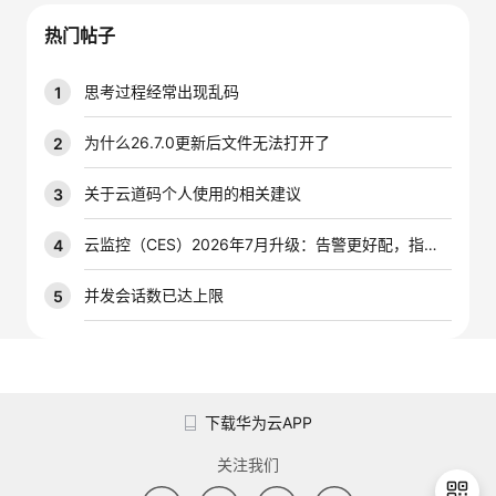
我
注
的
开
热门帖子
的
Programs
发
思考过程经常出现乱码
1
支
者
为什么26.7.0更新后文件无法打开了
2
持
学
关于云道码个人使用的相关建议
3
我
堂
云监控（CES）2026年7月升级：告警更好配，指标更好查，插件更好装
4
的
我
并发会话数已达上限
5
我
技
的
的
我
术
云
课
的
我
下载华为云APP
支
声
程
认
的
我
关注我们