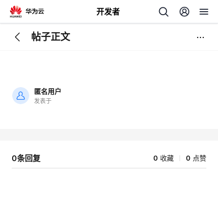
开发者
帖子正文
返
回
匿名用户
发表于
加
载
个
失
败
我
人
0条回复
0
收藏
0
点赞
的
主
开
页
发