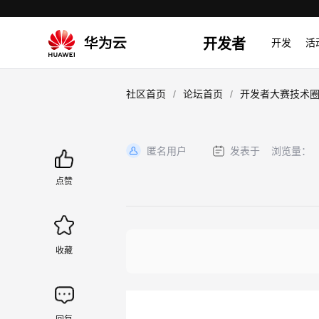
开发者
开发
活
/
/
社区首页
论坛首页
开发者大赛技术
匿名用户
发表于
浏览量：
加
载
点赞
失
败
收藏