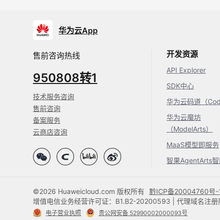
华为云App
开发资源
售前咨询热线
API Explorer
950808转1
SDK中心
技术服务咨询
华为云码道（Code
售前咨询
华为云魔坊
备案服务
（ModelArts）
云商店咨询
MaaS模型即服务
智果AgentArt
©2026 Huaweicloud.com 版权所有
黔ICP备20004760号-
增值电信业务经营许可证：B1.B2-20200593 | 代理域名
电子营业执照
贵公网安备 52990002000093号