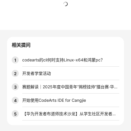
者
暂无回复
我
的
我
相关提问
博
的
我
codearts的cli何时支持Linux-x64和鸿蒙pc？
1
客
论
的
我
开发者学堂活动
2
坛
圈
的
我
赛题解读｜2025年度中国青年“揭榜挂帅”擂台赛·华为赛道
3
子
直
的
我
开始使用CodeArts IDE for Cangjie
4
我
播
活
的
【华为开发者布道师技术沙龙】从学生社区开发者到华为开发者布道师有何秘籍？
5
我
动
关
的