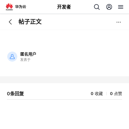
开发者
帖子正文
返
回
匿名用户
发表于
加
载
个
失
败
我
人
0条回复
0
收藏
0
点赞
的
主
开
页
发