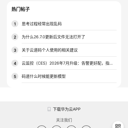
我
注
的
开
热门帖子
的
Programs
发
思考过程经常出现乱码
1
支
者
为什么26.7.0更新后文件无法打开了
2
持
学
关于云道码个人使用的相关建议
3
我
堂
云监控（CES）2026年7月升级：告警更好配，指标更好查，插件更好装
4
的
我
码道什么时候能更新模型
5
我
技
的
的
我
术
云
课
的
我
下载华为云APP
支
声
程
认
的
我
关注我们