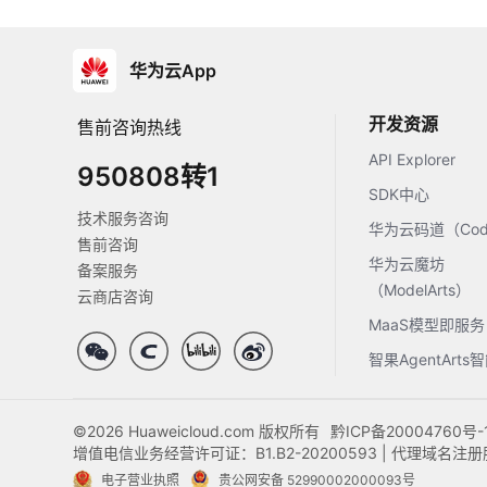
华为云App
开发资源
售前咨询热线
API Explorer
950808转1
SDK中心
技术服务咨询
华为云码道（Code
售前咨询
华为云魔坊
备案服务
（ModelArts）
云商店咨询
MaaS模型即服务
智果AgentArt
©2026 Huaweicloud.com 版权所有
黔ICP备20004760号-
增值电信业务经营许可证：B1.B2-20200593 | 代理域名
电子营业执照
贵公网安备 52990002000093号