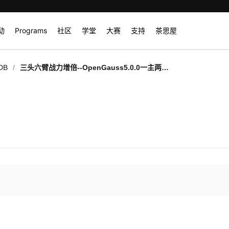
动
Programs
社区
学堂
大赛
支持
茶思屋
/
DB
三头六臂战力增倍--OpenGauss5.0.0一主两备
扩容至一主三备