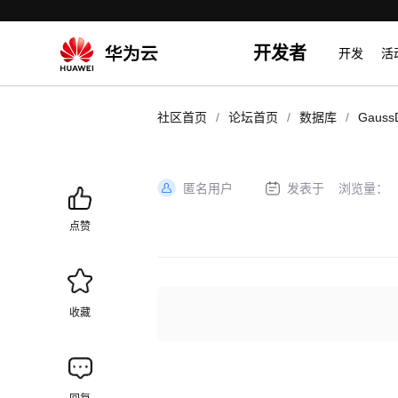
开发者
开发
活
/
/
/
社区首页
论坛首页
数据库
Gauss
匿名用户
发表于
浏览量：
加
载
点赞
失
败
收藏