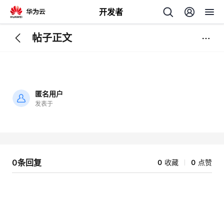
开发者
帖子正文
返
回
匿名用户
发表于
加
载
个
失
败
我
人
0条回复
0
收藏
0
点赞
的
主
开
页
发