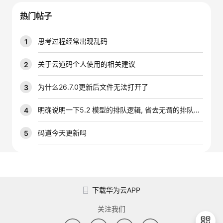
我
注
的
开
热门帖子
的
Programs
发
思考过程经常出现乱码
1
支
者
关于云道码个人使用的相关建议
2
持
学
为什么26.7.0更新后文件无法打开了
3
我
堂
明确说明一下5.2 模型的排队逻辑, 省去无谓的排队时间
4
的
我
码道今天更新吗
5
我
技
的
的
我
术
云
课
的
我
下载华为云APP
支
声
程
认
的
我
关注我们