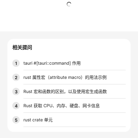
者
暂无回复
我
的
我
相关提问
博
的
我
tauri #[tauri::command] 作用
1
客
论
的
我
rust 属性宏（attribute macro）的用法示例
2
坛
圈
的
我
Rust 宏和函数的区别，以及使用宏生成函数
3
子
直
的
我
Rust 获取 CPU、内存、硬盘、网卡信息
4
我
播
活
的
rust crate 单元
5
我
动
关
的