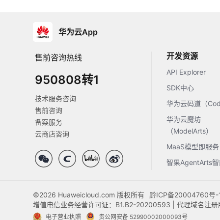
华为云App
开发资源
售前咨询热线
API Explorer
950808转1
SDK中心
技术服务咨询
华为云码道（Code
售前咨询
华为云魔坊
备案服务
（ModelArts）
云商店咨询
MaaS模型即服务
智果AgentArt
©2026 Huaweicloud.com 版权所有
黔ICP备20004760号-
增值电信业务经营许可证：B1.B2-20200593 | 代理域名
电子营业执照
贵公网安备 52990002000093号