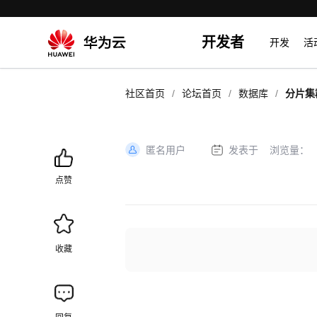
开发者
开发
活
/
/
/
社区首页
论坛首页
数据库
分片集
匿名用户
发表于
浏览量：
加
载
点赞
失
败
收藏