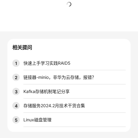
的
Programs
发
者
暂无回复
支
者
我
持
学
的
我
相关提问
我
堂
博
的
我
快速上手学习实践RAID5
1
的
我
客
论
的
我
我
链接器-minio，非华为云存储，报错？
2
技
的
坛
圈
的
我
的
我
Kafka存储机制笔记分享
3
术
云
子
直
的
我
课
的
我
存储服务2024.2月技术干货合集
4
支
声
播
活
的
程
认
的
我
Linux磁盘管理
5
持
建
动
关
证
实
的