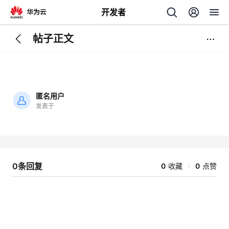
开发者
帖子正文
返
回
匿名用户
发表于
加
载
个
失
败
我
人
0条回复
0
收藏
0
点赞
我
的
主
我
的
开
页
我
的
开
发