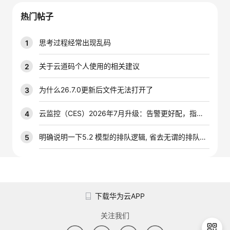
议
注
验
收
热门帖子
藏
思考过程经常出现乱码
1
关于云道码个人使用的相关建议
2
为什么26.7.0更新后文件无法打开了
3
云监控（CES）2026年7月升级：告警更好配，指标更好查，插件更好装
4
明确说明一下5.2 模型的排队逻辑, 省去无谓的排队时间
5
下载华为云APP
关注我们