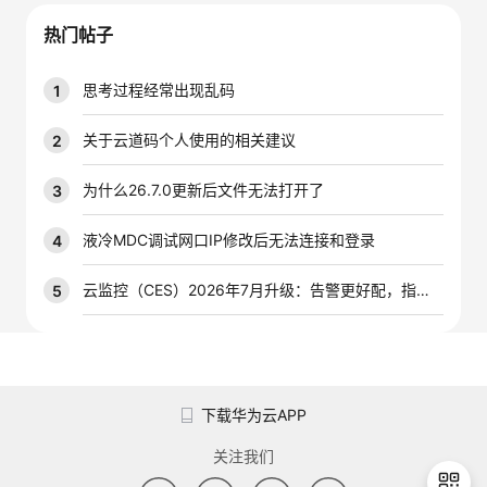
我
注
的
开
热门帖子
的
Programs
发
思考过程经常出现乱码
1
支
者
关于云道码个人使用的相关建议
2
持
学
为什么26.7.0更新后文件无法打开了
3
我
堂
液冷MDC调试网口IP修改后无法连接和登录
4
的
我
云监控（CES）2026年7月升级：告警更好配，指标更好查，插件更好装
5
我
技
的
的
我
术
云
课
的
我
下载华为云APP
支
声
程
认
的
我
关注我们