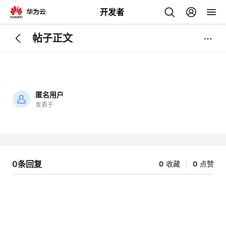
开发者
帖子正文
返
回
匿名用户
发表于
加
载
个
失
败
我
人
0条回复
0
收藏
0
点赞
的
主
开
页
发