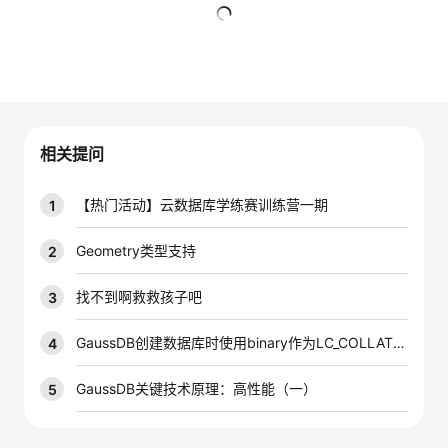
者
暂无回复
我
的
我
相关提问
博
的
我
【热门活动】云数据库学练赛训练营一期
1
客
论
的
我
Geometry类型支持
2
坛
圈
的
我
找不到啊救救孩子吧
3
子
直
的
我
GaussDB创建数据库时使用binary作为LC_COLLATE发生报错
4
我
播
活
的
GaussDB关键技术原理：高性能（一）
5
我
动
关
的