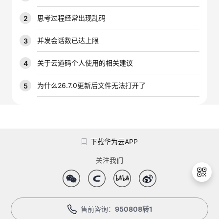
我
注
的
开
思考过程经常出现乱码
2
的
Programs
发
并发会话数已达上限
3
支
者
关于云道码个人使用的相关建议
4
持
学
为什么26.7.0更新后文件无法打开了
5
我
堂
的
我
我
下载华为云APP
技
的
的
我
关注我们
术
云
课
的
我
支
声
程
认
的
我
售前咨询：
950808转1
退