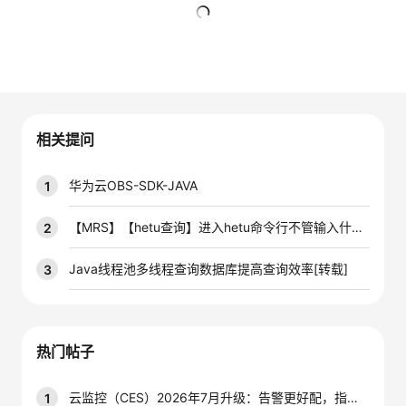
者
暂无回复
我
的
我
相关提问
博
的
我
华为云OBS-SDK-JAVA
1
客
论
的
我
【MRS】【hetu查询】进入hetu命令行不管输入什么都报错：Error running command: java.net.
2
坛
圈
的
我
Java线程池多线程查询数据库提高查询效率[转载]
3
子
直
的
我
我
播
活
的
热门帖子
我
动
关
的
云监控（CES）2026年7月升级：告警更好配，指标更好查，插件更好装
1