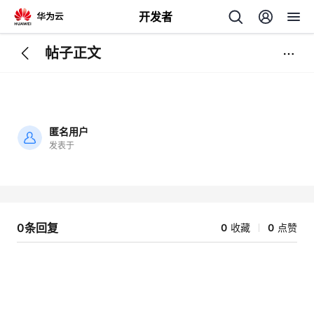
开发者
帖子正文
返
回
匿名用户
发表于
加
载
个
失
败
我
人
0条回复
0
收藏
0
点赞
的
主
开
页
发