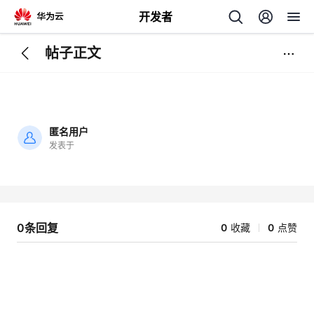
开发者
帖子正文
返
回
匿名用户
发表于
加
载
个
失
败
我
人
0条回复
0
收藏
0
点赞
我
的
主
我
的
开
页
我
的
开
发