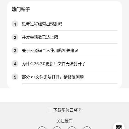
议
注
验
收
热门帖子
藏
思考过程经常出现乱码
1
并发会话数已达上限
2
关于云道码个人使用的相关建议
3
为什么26.7.0更新后文件无法打开了
4
部分.cs文件无法打开，请修复问题
5
下载华为云APP
关注我们