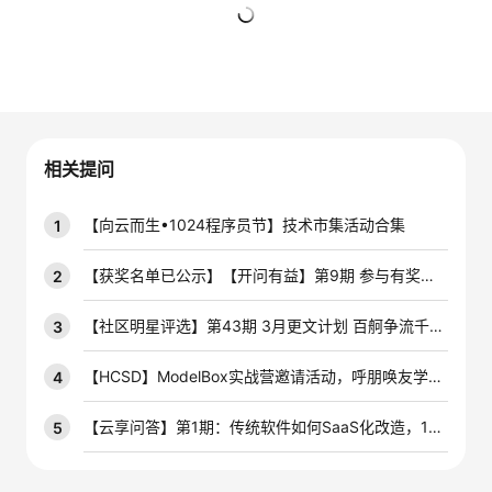
者
暂无回复
我
的
我
相关提问
博
的
我
【向云而生•1024程序员节】技术市集活动合集
1
客
论
的
我
【获奖名单已公示】【开问有益】第9期 参与有奖技术问答活动，赢云宝盲盒手办~
2
坛
圈
的
我
【社区明星评选】第43期 3月更文计划 百舸争流千帆竞，积极创作赢开发者定制周边好礼！
3
子
直
的
我
【HCSD】ModelBox实战营邀请活动，呼朋唤友学AIoT
4
我
播
活
的
【云享问答】第1期：传统软件如何SaaS化改造，10个问答带你掌握最优解！
5
我
动
关
的