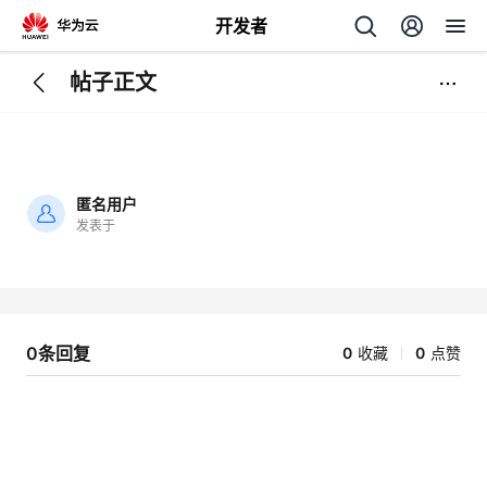
开发者
帖子正文
返
回
匿名用户
发表于
加
载
个
失
败
我
人
0条回复
0
收藏
0
点赞
的
主
开
页
发