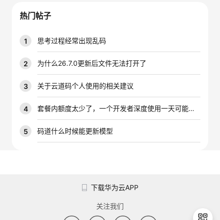
我
注
的
开
热门帖子
的
Programs
发
思考过程经常出现乱码
1
支
者
为什么26.7.0更新后文件无法打开了
2
持
学
关于云道码个人使用的相关建议
3
我
堂
套餐内额度太少了，一个开发者深度使用一天可能就是大几千万的tokens，能不能增加一下套餐内的配额
4
的
我
码道什么时候能更新模型
5
我
技
的
的
我
术
云
课
的
我
下载华为云APP
支
声
程
认
的
我
关注我们