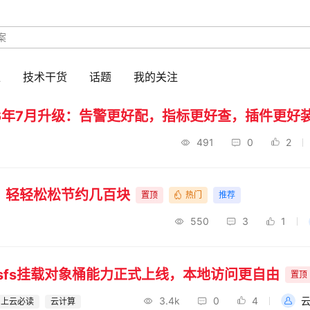
区
技术干货
话题
我的关注
26年7月升级：告警更好配，指标更好查，插件更好
491
0
2
操：轻轻松松节约几百块
置顶
热门
推荐
550
3
1
obsfs挂载对象桶能力正式上线，本地访问更自由
置顶
3.4k
0
4
上云必读
云计算