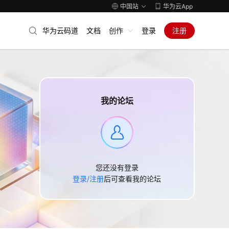
中国站
华为云App
华为云码道
文档
创作
登录
注册
我的论坛
您还没有登录
登录
/
注册
后可查看我的论坛