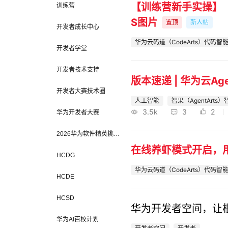
【训练营新手实操】【第
训练营
S图片
置顶
新人帖
开发者成长中心
华为云码道（CodeArts）代码智
开发者学堂
开发者技术支持
版本速递 | 华为云A
开发者大赛技术圈
人工智能
智果（AgentArts
3.5k
3
2
华为开发者大赛
2026华为软件精英挑战
赛
在线养虾模式开启，用华
HCDG
华为云码道（CodeArts）代码智
HCDE
HCSD
华为开发者空间，让
华为AI百校计划