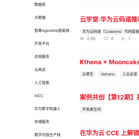
数据库
大数据
云学堂·华为云码道
智果AgentArts智能体平
华为云码道（CodeArts）代码智
台
2.6k
4
1
开发平台
应用服务
Kthena × Moo
云商店
云原生
Volcano
上云必读
人工智能
AICC
案例共创【第12期】
华为数字机器人
开发者空间
存储服务
在华为云 CCE 上解锁 
数字内容生产线