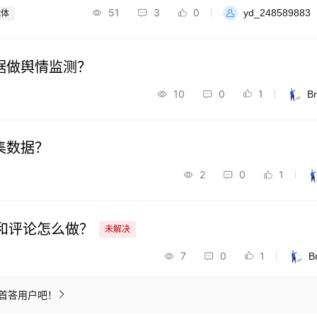
51
3
0
yd_248589883
能体
据做舆情监测？
10
0
1
B
采集数据？
2
0
1
子和评论怎么做？
未解决
7
0
1
B
首答用户吧！