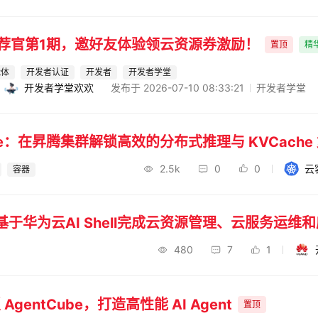
推荐官第1期，邀好友体验领云资源券激励！
置顶
精
能体
开发者认证
开发者
开发者学堂
发布于 2026-07-10 08:33:21
开发者学堂
开发者学堂欢欢
ncake：在昇腾集群解锁高效的分布式推理与 KVCache
2.5k
0
0
云
容器
基于华为云AI Shell完成云资源管理、云服务运维
480
7
1
AgentCube，打造高性能 AI Agent
置顶