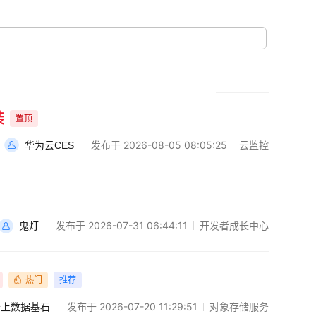
装
置顶
发布于 2026-08-05 08:05:25
云监控
华为云CES
发布于 2026-07-31 06:44:11
开发者成长中心
鬼灯
热门
推荐
发布于 2026-07-20 11:29:51
对象存储服务
云上数据基石