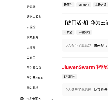
云原生
Volcano
上云必读
云容器
鲲鹏云服务
【热门活动】华为云
云监控
开发者
云端实践
视频服务
0人参与了此话题
快来参与
云计算
云安全
JiuwenSwarm
华为云会议
EI智能体
华为云Stack
华为乾坤
0人参与了此话题
快来参与
开发者服务