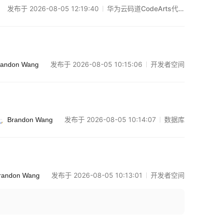
发布于 2026-08-05 12:19:40
华为云码道CodeArts代
码智能体
发布于 2026-08-05 10:15:06
开发者空间
randon Wang
发布于 2026-08-05 10:14:07
数据库
Brandon Wang
发布于 2026-08-05 10:13:01
开发者空间
randon Wang