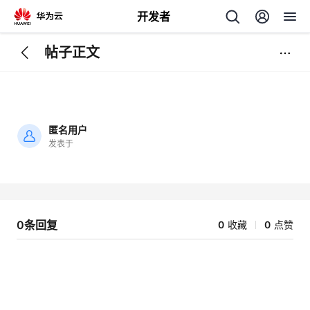
开发者
帖子正文
返
回
匿名用户
发表于
加
载
个
失
败
我
人
0条回复
0
收藏
0
点赞
我
的
主
我
的
开
页
我
的
开
发