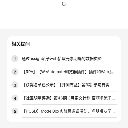
的
Programs
发
者
暂无回复
支
者
我
持
学
的
我
相关提问
我
堂
博
的
我
通过assign赋予web拾取元素明确的数据类型
1
的
我
客
论
的
我
我
【RPA】【WeAutomate浏览器插件】插件和Web系统冲突，导致浏览器卡死（CPU动态100%)
2
技
的
坛
圈
的
我
的
我
【获奖名单已公示】【开问有益】第9期 参与有奖技术问答活动，赢云宝盲盒手办~
3
术
云
子
直
的
我
课
的
我
【社区明星评选】第43期 3月更文计划 百舸争流千帆竞，积极创作赢开发者定制周边好礼！
4
支
声
播
活
的
程
认
的
我
【HCSD】ModelBox实战营邀请活动，呼朋唤友学AIoT
5
持
建
动
关
证
实
的