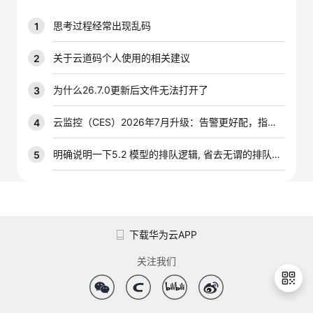
我
注
的
开
思考过程经常出现乱码
1
的
Programs
发
关于云道码个人使用的相关建议
2
支
者
为什么26.7.0更新后文件无法打开了
3
持
学
云监控（CES）2026年7月升级：告警更好配，指标更好查，插件更好装
4
我
堂
明确说明一下5.2 模型的排队逻辑, 省去无谓的排队时间
5
的
我
我
技
的
的
我
下载华为云APP
术
云
课
的
我
关注我们
支
声
程
认
的
我