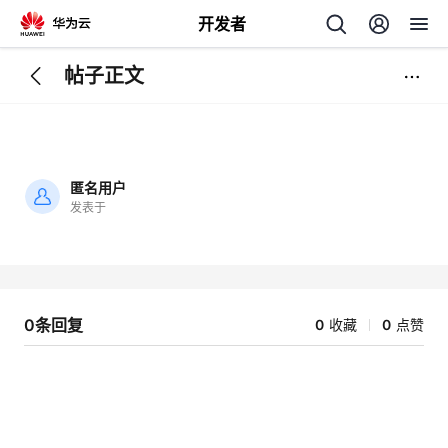
开发者
帖子正文
返
回
匿名用户
发表于
加
载
个
失
败
我
人
0条回复
0
收藏
0
点赞
的
主
开
页
发