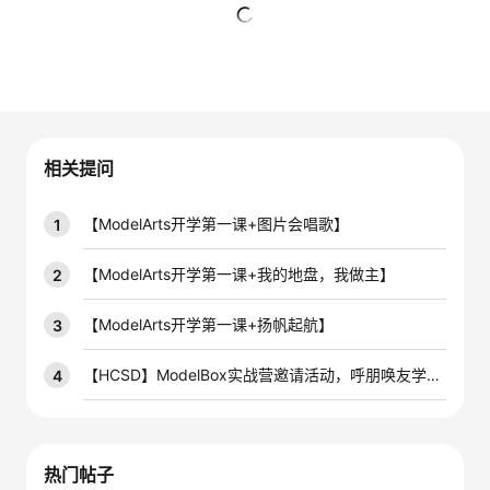
者
暂无回复
我
的
我
相关提问
博
的
我
【ModelArts开学第一课+图片会唱歌】
1
客
论
的
我
【ModelArts开学第一课+我的地盘，我做主】
2
坛
圈
的
我
【ModelArts开学第一课+扬帆起航】
3
子
直
的
我
【HCSD】ModelBox实战营邀请活动，呼朋唤友学AIoT
4
我
播
活
的
我
动
关
的
热门帖子