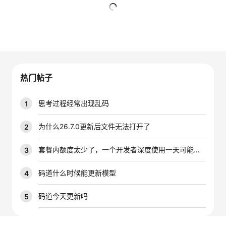
者
暂无回复
我
的
我
热门帖子
博
的
我
思考过程经常出现乱码
1
客
论
的
我
为什么26.7.0更新后文件无法打开了
2
坛
圈
的
我
套餐内额度太少了，一个开发者深度使用一天可能就是大几千万的tokens，能不能增加一下套餐内的配额
3
子
直
的
我
码道什么时候能更新模型
4
我
播
活
的
码道今天更新吗
5
我
动
关
的