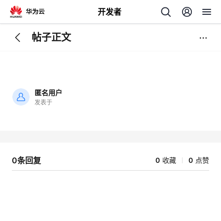
开发者
帖子正文
返
回
匿名用户
发表于
加
载
个
失
败
我
人
0条回复
0
收藏
0
点赞
的
主
开
页
发