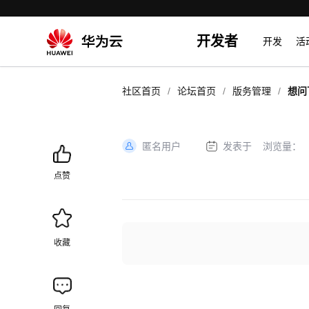
开发者
开发
活
/
/
/
社区首页
论坛首页
版务管理
想问
别？
匿名用户
发表于
浏览量：
加
载
点赞
失
败
收藏