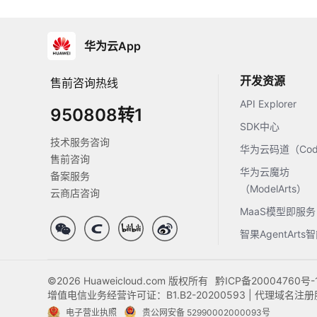
华为云App
开发资源
售前咨询热线
API Explorer
950808转1
SDK中心
技术服务咨询
华为云码道（Code
售前咨询
华为云魔坊
备案服务
（ModelArts）
云商店咨询
MaaS模型即服务
智果AgentArt
©2026 Huaweicloud.com 版权所有
黔ICP备20004760号-
增值电信业务经营许可证：B1.B2-20200593 | 代理域名
电子营业执照
贵公网安备 52990002000093号