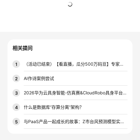
者
暂无回复
我
的
我
相关提问
博
的
我
（活动已结束）【看直播，瓜分500万码豆】专家手把手传授EMQ X 快速搭建物联网平台
1
客
论
的
我
AI作诗案例尝试
2
坛
圈
的
我
2026华为云具身智能-仿真赛&CloudRobo具身平台答题指导
3
子
直
的
我
什么是数据库“存算分离”架构？
4
我
播
活
的
与PaaS产品一起成长的故事：Z市台风预测模型实战分析——模型的云能力PAAS中心能力如何构建
5
我
动
关
的