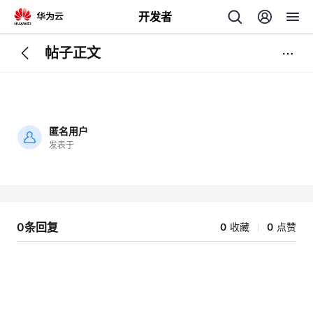
开发者
帖子正文
返
回
匿名用户
发表于
加
载
个
失
败
我
人
0条回复
0
收藏
0
点赞
的
主
开
页
发