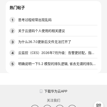
我
注
的
开
热门帖子
的
Programs
发
思考过程经常出现乱码
1
支
者
关于云道码个人使用的相关建议
2
持
学
为什么26.7.0更新后文件无法打开了
3
我
堂
云监控（CES）2026年7月升级：告警更好配，指标更好查，插件更好装
4
的
我
明确说明一下5.2 模型的排队逻辑, 省去无谓的排队时间
5
我
技
的
的
我
术
云
课
的
我
下载华为云APP
支
声
程
认
的
我
关注我们