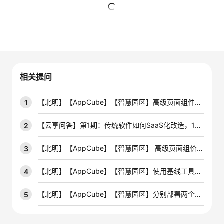
的
Programs
发
者
暂无回复
支
者
我
持
学
的
我
相关提问
我
堂
博
的
我
【北明】【AppCube】【智慧园区】高级页面组件在我们的线上环境下是可以直接编辑,然后发布的,但是在现场上海体育馆的环境下没有,编辑这个按钮(电话:17564003932)
1
的
我
客
论
的
我
我
【云享问答】第1期：传统软件如何SaaS化改造，10个问答带你掌握最优解！
2
技
的
坛
圈
的
我
的
我
【北明】【AppCube】【智慧园区】 高级页面组价,网络路径修改发布后,预览该组件已修改,预览整个项目,此组件路径未修改
3
术
云
子
直
的
我
课
的
我
【北明】【AppCube】【智慧园区】使用基线工具导出所需的实例化数据后,如何导入到我要导入的环境中
4
支
声
播
活
的
程
认
的
我
【北明】【AppCube】【智慧园区】分别部署两个系统,分别登录如何实现(标题不清晰,请看内容或直接拨打电话)(电话:17564003932)
5
持
建
动
关
证
实
的