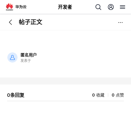
开发者
帖子正文
返
回
匿名用户
发表于
加
载
个
失
败
我
人
0条回复
0
收藏
0
点赞
我
的
主
我
的
开
页
我
的
开
发