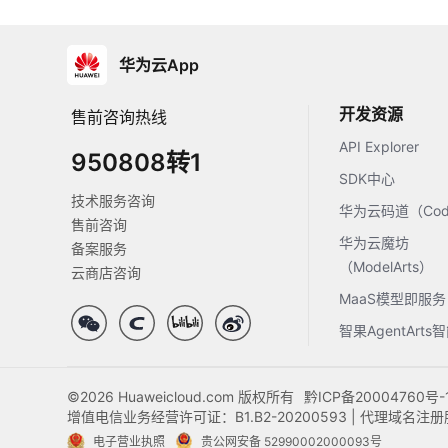
华为云App
开发资源
售前咨询热线
API Explorer
950808转1
SDK中心
技术服务咨询
华为云码道（Code
售前咨询
华为云魔坊
备案服务
（ModelArts）
云商店咨询
MaaS模型即服务
智果AgentArt
©2026 Huaweicloud.com 版权所有
黔ICP备20004760号-
增值电信业务经营许可证：B1.B2-20200593 | 代理域名
电子营业执照
贵公网安备 52990002000093号