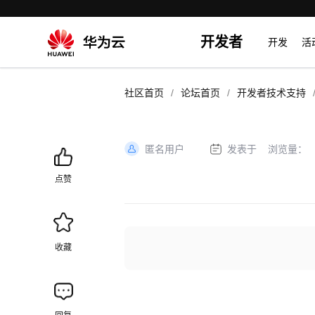
开发者
开发
活
/
/
社区首页
论坛首页
开发者技术支持
匿名用户
发表于
浏览量：
加
载
点赞
失
败
收藏