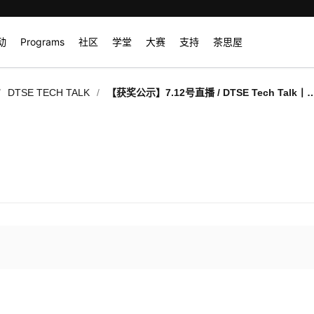
动
Programs
社区
学堂
大赛
支持
茶思屋
/
/
DTSE TECH TALK
【获奖公示】7.12号直播 / DTSE Tech Talk丨
NO.35：解决大模型“开发难”，MindSpore自
并行技术应用实践