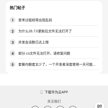
我
注
的
开
热门帖子
的
Programs
发
思考过程经常出现乱码
1
支
者
为什么26.7.0更新后文件无法打开了
2
持
学
并发会话数已达上限
3
我
堂
部分.cs文件无法打开，请修复问题
4
的
我
套餐内额度太少了，一个开发者深度使用一天可能就是大几千万的tokens，能不能增加一下套餐内的配额
5
我
技
的
的
我
术
云
课
的
我
下载华为云APP
支
声
程
认
的
我
关注我们