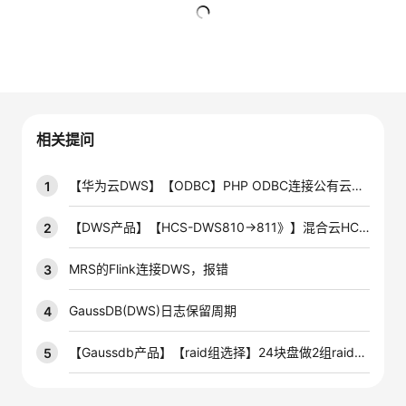
者
暂无回复
我
的
我
相关提问
博
的
我
【华为云DWS】【ODBC】PHP ODBC连接公有云上的DWS数据库怎么操作啊
1
客
论
的
我
【DWS产品】【HCS-DWS810→811》】混合云HCS8.1.1环境DWS从810升级至811后，管控面报错
2
坛
圈
的
我
MRS的Flink连接DWS，报错
3
子
直
的
我
GaussDB(DWS)日志保留周期
4
我
播
活
的
【Gaussdb产品】【raid组选择】24块盘做2组raid5和做4组raid5哪种效率高
5
我
动
关
的