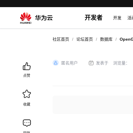
开发者
开发
活
/
/
/
社区首页
论坛首页
数据库
Ope
区别
匿名用户
发表于
浏览量：
加
载
点赞
失
败
收藏