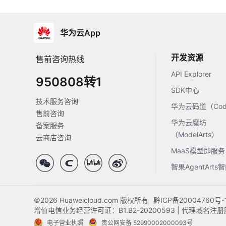
华为云App
开发资源
售前咨询热线
API Explorer
950808转1
SDK中心
技术服务咨询
华为云码道（Code
售前咨询
华为云魔坊
备案服务
（ModelArts）
云商店咨询
MaaS模型即服务
智果AgentArt
©2026 Huaweicloud.com 版权所有
黔ICP备20004760号-
增值电信业务经营许可证：B1.B2-20200593 | 代理域名
电子营业执照
贵公网安备 52990002000093号